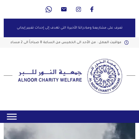
تعرف على مشاريعنا ومبادراتنا الأخيرة التي تهدف إلى إحداث تغيير إيجابي
مواقيت العمل : من الأحد الى الخميس من الساعة 8 صباحاً الى 2 مساء