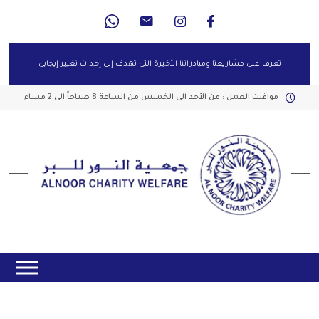
تعرف على مشاريعنا ومبادراتنا الأخيرة التي تهدف إلى إحداث تغيير إيجابي
مواقيت العمل : من الأحد الى الخميس من الساعة 8 صباحاً الى 2 مساء