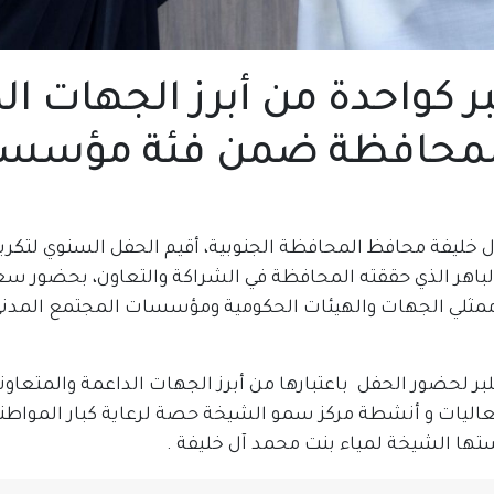
بر كواحدة من أبرز الجهات ال
 المحافظة ضمن فئة مؤسسا
خليفة محافظ المحافظة الجنوبية، أقيم الحفل السنوي لتكريم
ة للعام 2025م بعد النجاح الباهر الذي حققته المحافظة في الشراكة والتعا
ممثلي الجهات والهيئات الحكومية ومؤسسات المجتمع المدني 
لبر لحضور الحفل باعتبارها من أبرز الجهات الداعمة والمتعا
اليات و أنشطة مركز سمو الشيخة حصة لرعاية كبار الموا
يستها الشيخة لمياء بنت محمد آل خليفة .