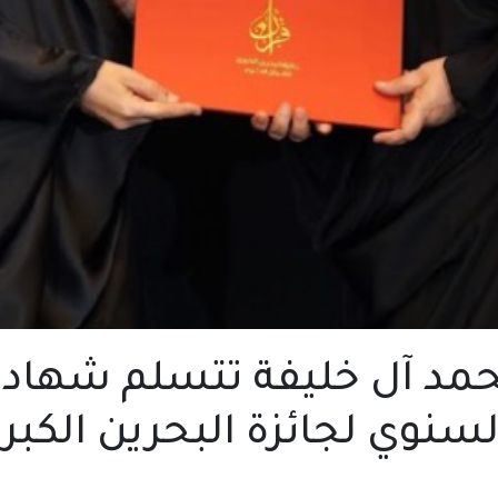
حمد آل خليفة تتسلم شها
نوي لجائزة البحرين الكبرى