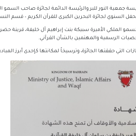
ة جمعية النور للبر والرئيسة الدائمة لجائزة صاحب السمو الأ
لحفل السنوي لجائزة البحرين الكبرى للقرآن الكريم – قسم النسا
السمو الملكي الأميرة سبيكة بنت إبراهيم آل خليفة، قرينة ح
صيات الرسمية والمهتمين بالشأن القرآني.
ات التي حققتها الجائزة، وترسيخاً لمكانتها كإحدى أبرز المباد