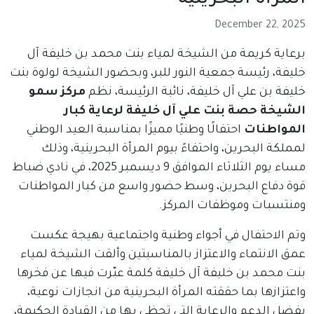
المرأة البحرينية
December 22, 2025
برعاية كريمة من الشيخة لمياء بنت محمد بن خليفة آل
خليفة، رئيسة جمعية النور للبر، وبحضور الشيخة لولوة بنت
خليفة بن علي آل خليفة، نائبة الرئيسة، نظم
مركز سمو
الشيخة حصة بنت علي آل خليفة لرعاية كبار
المواطنات
احتفالًا وطنيًا مميزًا بمناسبة العيد الوطني
لمملكة البحرين، واحتفاءً بيوم المرأة البحرينية، وذلك
مساء يوم الثلاثاء الموافق 9 ديسمبر 2025، في نادي ضباط
قوة دفاع البحرين، وسط حضور واسع من كبار المواطنات
ومنتسبات وموظفات المركز.
وتم الاحتفال في أجواء وطنية واجتماعية بهيجة عكست
عمق الانتماء والاعتزاز بالمناسبتين وألقت الشيخة لمياء
بنت محمد بن خليفة آل خليفة كلمة عبّرت فيها عن فخرها
واعتزازها بما حققته المرأة البحرينية من انجازات نوعية،
بفضل الدعم والرعاية التي تحظى بها من القيادة الحكيمة،