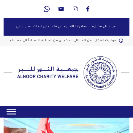
تعرف على مشاريعنا ومبادراتنا الأخيرة التي تهدف إلى إحداث تغيير إيجابي
مواقيت العمل : من الأحد الى الخميس من الساعة 8 صباحاً الى 2 مساء