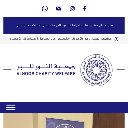
تعرف على مشاريعنا ومبادراتنا الأخيرة التي تهدف إلى إحداث تغيير إيجابي
مواقيت العمل : من الأحد الى الخميس من الساعة 8 صباحاً الى 2 مساء